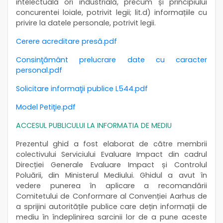
intelectuală ori industrială, precum și principiului
concurentei loiale, potrivit legii; lit.d) informațiile cu
privire la datele personale, potrivit legii.
Cerere acreditare presă.pdf
Consinţământ prelucrare date cu caracter
personal.pdf
Solicitare informaţii publice L544.pdf
Model Petiţie.pdf
ACCESUL PUBLICULUI LA INFORMATIA DE MEDIU
Prezentul ghid a fost elaborat de către membrii
colectivului Serviciului Evaluare Impact din cadrul
Direcției Generale Evaluare Impact și Controlul
Poluării, din Ministerul Mediului. Ghidul a avut în
vedere punerea în aplicare a recomandării
Comitetului de Conformare al Convenției Aarhus de
a sprijini autoritățile publice care dețin informații de
mediu în îndeplinirea sarcinii lor de a pune aceste