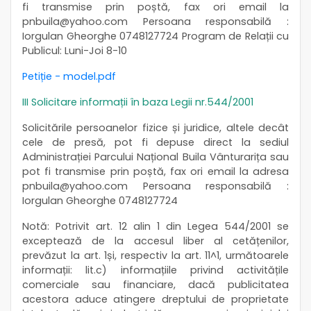
fi transmise prin poștă, fax ori email la
pnbuila@yahoo.com Persoana responsabilă :
Iorgulan Gheorghe 0748127724 Program de Relații cu
Publicul: Luni-Joi 8-10
Petiție - model.pdf
III Solicitare informații în baza Legii nr.544/2001
Solicitările persoanelor fizice și juridice, altele decât
cele de presă, pot fi depuse direct la sediul
Administrației Parcului Național Buila Vânturarița sau
pot fi transmise prin poștă, fax ori email la adresa
pnbuila@yahoo.com Persoana responsabilă :
Iorgulan Gheorghe 0748127724
Notă: Potrivit art. 12 alin 1 din Legea 544/2001 se
exceptează de la accesul liber al cetățenilor,
prevăzut la art. 1și, respectiv la art. 11^1, următoarele
informații: lit.c) informațiile privind activitățile
comerciale sau financiare, dacă publicitatea
acestora aduce atingere dreptului de proprietate