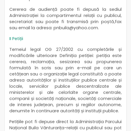
Cererea de audiență poate fi depusă la sediul
Administrației la compartimentul relații cu publicul,
secretariat sau poate fi transmisă prin poștă,fax
sau email la adresa: pnbuila@yahoo.com.
II Petiții
Temeiul legal OG 27/2002 cu completările și
modificările ulterioare Definiția petiției: petiția este
cererea, reclamația, sesizarea sau propunerea
formulată în scris sau prin e-mail pe care un
cetățean sau o organizație legal constituită o poate
adresa autorităților și instituțiilor publice centrale și
locale, serviciilor publice descentralizate ale
ministerelor și ale celorlalte organe centrale,
companii și societăți naționale, societăți comerciale
de interes județean, precum și regiilor autonome,
denumite în continuare autorități și instituții publice.
Petițiile pot fi depuse direct la Administrația Parcului
Național Buila Vânturarița-relații cu publicul sau pot