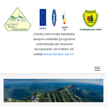
„Pentru informații detaliate
despre celelate programe
cofinanțate de Uniunea
Europeană, vă invităm să
vizitați
www.fonduri-ue.ro
”.
Tog