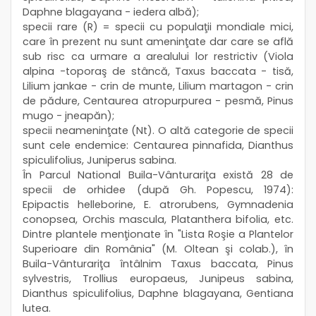
Daphne blagayana - iedera albă);
specii rare (R) = specii cu populaţii mondiale mici,
care în prezent nu sunt ameninţate dar care se află
sub risc ca urmare a arealului lor restrictiv (Viola
alpina -toporaş de stâncă, Taxus baccata - tisă,
Lilium jankae - crin de munte, Lilium martagon - crin
de pădure, Centaurea atropurpurea - pesmă, Pinus
mugo - jneapăn);
specii neameninţate (Nt). O altă categorie de specii
sunt cele endemice: Centaurea pinnafida, Dianthus
spiculifolius, Juniperus sabina.
În Parcul National Buila-Vânturariţa există 28 de
specii de orhidee (după Gh. Popescu, 1974):
Epipactis helleborine, E. atrorubens, Gymnadenia
conopsea, Orchis mascula, Platanthera bifolia, etc.
Dintre plantele menţionate în "Lista Roşie a Plantelor
Superioare din România" (M. Oltean şi colab.), în
Buila-Vânturariţa întâlnim Taxus baccata, Pinus
sylvestris, Trollius europaeus, Junipeus sabina,
Dianthus spiculifolius, Daphne blagayana, Gentiana
lutea.