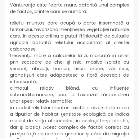
Vânturariţa este foarte mare, datorită unui complex
de factori, printre care se numără:
relieful muntos care ocupă o parte însemnată a
teritoriului, favorizând menţinerea vegetaţiei naturale
care, în aceste arii nu a putut fi înlocuită de culturile
agricole datorită reliefului accidentat al crestei
calcaroase;
frecvenţa mare a calcarelor la zi, marcată în relief
prin sectoare de chei şi mici masive izolate cu
versanţi abrupţi, hornuri, fisuri, brâne, văi seci,
grohotişuri care adăpostesc o floră deosebit de
interesantă;
climatul relativ blând, cu influenţe
submediteraneene, care a favorizat răspândirea
unor specii relativ termofile;
în cadrul reliefului muntos există o diversitate mare
a tipurilor de habitat (entitate ecologică ce indică
mediul de viaţa al speciilor, în acelaşi timp abiotic,
dar şi biotic). Acest complex de factori corelat cu
poziţia faţă de centrele genetice şi căile de migraţie