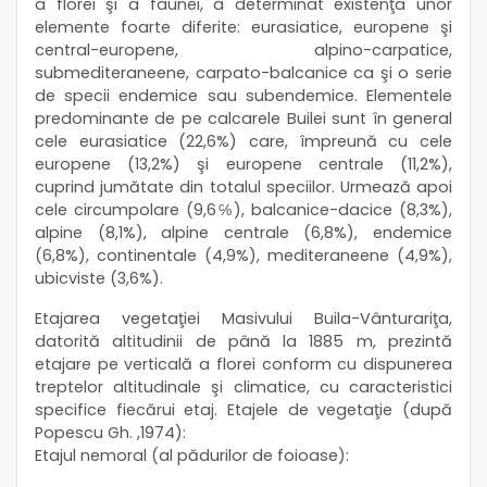
a florei şi a faunei, a determinat existenţa unor
elemente foarte diferite: eurasiatice, europene şi
central-europene, alpino-carpatice,
submediteraneene, carpato-balcanice ca şi o serie
de specii endemice sau subendemice. Elementele
predominante de pe calcarele Builei sunt în general
cele eurasiatice (22,6%) care, împreună cu cele
europene (13,2%) şi europene centrale (11,2%),
cuprind jumătate din totalul speciilor. Urmează apoi
cele circumpolare (9,6℅), balcanice-dacice (8,3%),
alpine (8,1%), alpine centrale (6,8%), endemice
(6,8%), continentale (4,9%), mediteraneene (4,9%),
ubicviste (3,6%).
Etajarea vegetaţiei Masivului Buila-Vânturariţa,
datorită altitudinii de până la 1885 m, prezintă
etajare pe verticală a florei conform cu dispunerea
treptelor altitudinale şi climatice, cu caracteristici
specifice fiecărui etaj. Etajele de vegetaţie (după
Popescu Gh. ,1974):
Etajul nemoral (al pădurilor de foioase):