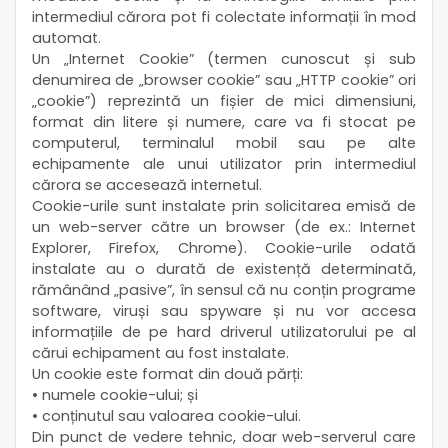
intermediul cărora pot fi colectate informații în mod
automat.
Un „Internet Cookie” (termen cunoscut și sub
denumirea de „browser cookie” sau „HTTP cookie” ori
„cookie”) reprezintă un fișier de mici dimensiuni,
format din litere și numere, care va fi stocat pe
computerul, terminalul mobil sau pe alte
echipamente ale unui utilizator prin intermediul
cărora se accesează internetul.
Cookie-urile sunt instalate prin solicitarea emisă de
un web-server către un browser (de ex.: Internet
Explorer, Firefox, Chrome). Cookie-urile odată
instalate au o durată de existență determinată,
rămânând „pasive”, în sensul că nu conțin programe
software, viruși sau spyware și nu vor accesa
informațiile de pe hard driverul utilizatorului pe al
cărui echipament au fost instalate.
Un cookie este format din două părți:
• numele cookie-ului; și
• conținutul sau valoarea cookie-ului.
Din punct de vedere tehnic, doar web-serverul care