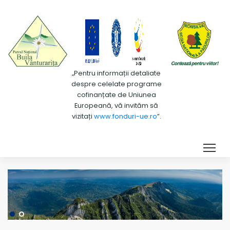
„Pentru informații detaliate
despre celelate programe
cofinanțate de Uniunea
Europeană, vă invităm să
vizitați
www.fonduri-ue.ro
”.
Tog