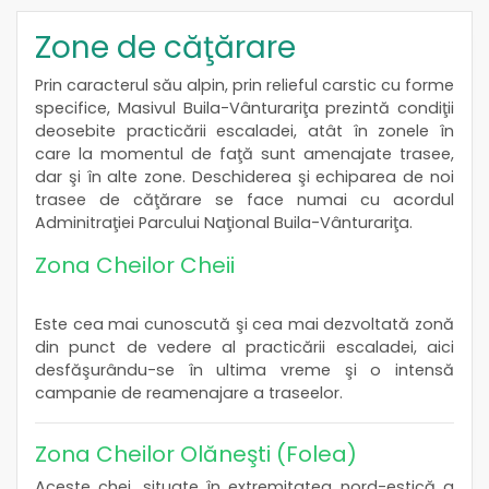
Zone de căţărare
Prin caracterul său alpin, prin relieful carstic cu forme
specifice, Masivul Buila-Vânturariţa prezintă condiţii
deosebite practicării escaladei, atât în zonele în
care la momentul de faţă sunt amenajate trasee,
dar şi în alte zone. Deschiderea şi echiparea de noi
trasee de căţărare se face numai cu acordul
Adminitraţiei Parcului Naţional Buila-Vânturariţa.
Zona Cheilor Cheii
Este cea mai cunoscută şi cea mai dezvoltată zonă
din punct de vedere al practicării escaladei, aici
desfăşurându-se în ultima vreme şi o intensă
campanie de reamenajare a traseelor.
Zona Cheilor Olăneşti (Folea)
Aceste chei, situate în extremitatea nord-estică a