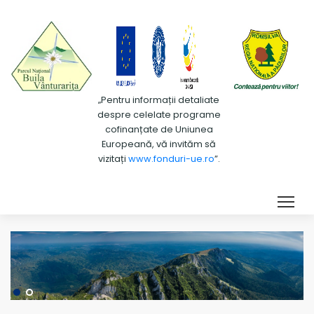
„Pentru informații detaliate
despre celelate programe
cofinanțate de Uniunea
Europeană, vă invităm să
vizitați
www.fonduri-ue.ro
”.
Tog