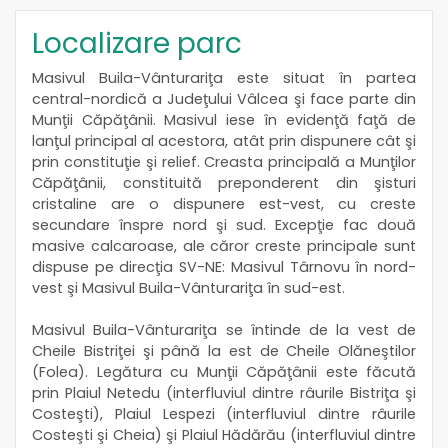
Localizare parc
Masivul Buila-Vânturariţa este situat în partea
central-nordică a Judeţului Vâlcea şi face parte din
Munţii Căpăţânii. Masivul iese în evidenţă faţă de
lanţul principal al acestora, atât prin dispunere cât şi
prin constituţie şi relief. Creasta principală a Munţilor
Căpăţânii, constituită preponderent din şisturi
cristaline are o dispunere est-vest, cu creste
secundare înspre nord şi sud. Excepţie fac două
masive calcaroase, ale căror creste principale sunt
dispuse pe direcţia SV-NE: Masivul Târnovu în nord-
vest şi Masivul Buila-Vânturariţa în sud-est.
Masivul Buila-Vânturariţa se întinde de la vest de
Cheile Bistriţei şi până la est de Cheile Olăneştilor
(Folea). Legătura cu Munţii Căpăţânii este făcută
prin Plaiul Netedu (interfluviul dintre râurile Bistriţa şi
Costeşti), Plaiul Lespezi (interfluviul dintre râurile
Costeşti şi Cheia) şi Plaiul Hădărău (interfluviul dintre