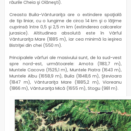
râurile Cheia şi Olăneşti).
Creasta Buila-Vânturariţa are o extindere spaţială
de tip liniar, cu o lungime de circa 14 km şi o lăţime
cuprinsă între 0,5 şi 2,5 m km (extinderea calcarelor
jurasice). Altitudinea absolută este în Vârful
Vânturariţa Mare (1885 m), iar cea minimă la ieşirea
Bistriţei din chei (550 m).
Principalele vârfuri ale masivului sunt, de la sud-vest
spre nord-est, următoarele: Arnota (1183,7 m),
Muntele Cacova (1525,1 m), Muntele Piatra (1643 m),
Muntele Albu (1658,9 m), Buila (1848,6 m), Ştevioara
(1847 m), Vânturariţa Mare (1885,2 m), Vioreanu
(1866 m), Vânturariţa Mică (1655 m), Stogu (981 m).