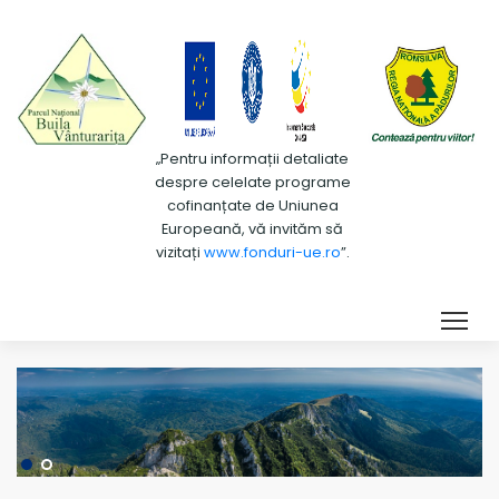
„Pentru informații detaliate
despre celelate programe
cofinanțate de Uniunea
Europeană, vă invităm să
vizitați
www.fonduri-ue.ro
”.
Tog