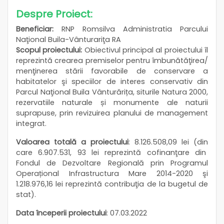
Despre Proiect:
Beneficiar:
RNP Romsilva Administratia Parcului
Naţional Buila-Vânturariţa RA
Scopul proiectului:
Obiectivul principal al proiectului îl
reprezintă crearea premiselor pentru îmbunătăţirea/
menţinerea stării favorabile de conservare a
habitatelor şi speciilor de interes conservativ din
Parcul Naţional Buila Vânturărița, siturile Natura 2000,
rezervatiile naturale și monumente ale naturii
suprapuse, prin revizuirea planului de management
integrat.
Valoarea totală a proiectului
: 8.126.508,09 lei (din
care 6.907.531, 93 lei reprezintă cofinanţare din
Fondul de Dezvoltare Regională prin Programul
Operațional Infrastructura Mare 2014-2020 şi
1.218.976,16 lei reprezintă contribuţia de la bugetul de
stat).
Data începerii proiectului
: 07.03.2022