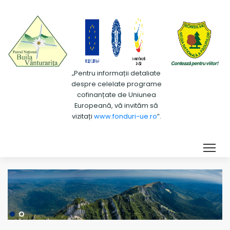
„Pentru informații detaliate
despre celelate programe
cofinanțate de Uniunea
Europeană, vă invităm să
vizitați
www.fonduri-ue.ro
”.
Tog