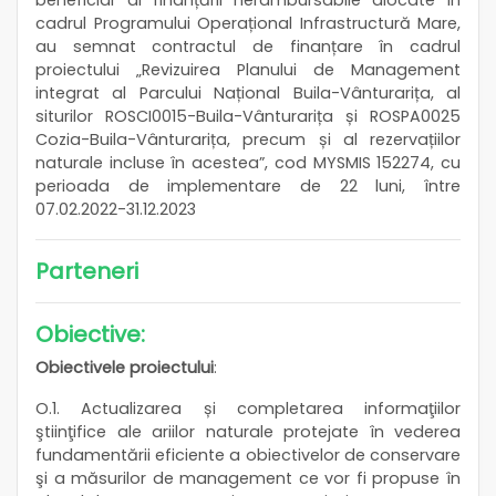
cadrul Programului Operațional Infrastructură Mare,
au semnat contractul de finanțare în cadrul
proiectului „Revizuirea Planului de Management
integrat al Parcului Național Buila-Vânturarița, al
siturilor ROSCI0015-Buila-Vânturarița și ROSPA0025
Cozia-Buila-Vânturarița, precum și al rezervațiilor
naturale incluse în acestea”, cod MYSMIS 152274, cu
perioada de implementare de 22 luni, între
07.02.2022-31.12.2023
Parteneri
Obiective:
Obiectivele proiectului
:
O.1. Actualizarea și completarea informaţiilor
ştiinţifice ale ariilor naturale protejate în vederea
fundamentării eficiente a obiectivelor de conservare
şi a măsurilor de management ce vor fi propuse în