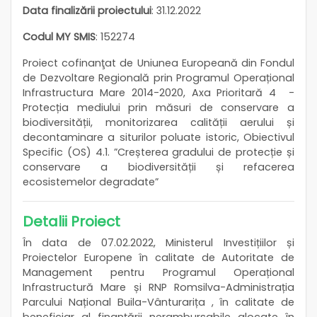
Data finalizării proiectului
: 31.12.2022
Codul MY SMIS
: 152274
Proiect cofinanţat de Uniunea Europeană din Fondul
de Dezvoltare Regională prin Programul Operațional
Infrastructura Mare 2014-2020, Axa Prioritară 4 -
Protecția mediului prin măsuri de conservare a
biodiversității, monitorizarea calității aerului și
decontaminare a siturilor poluate istoric, Obiectivul
Specific (OS) 4.1. ”Creșterea gradului de protecție și
conservare a biodiversității și refacerea
ecosistemelor degradate”
Detalii Proiect
În data de 07.02.2022, Ministerul Investițiilor și
Proiectelor Europene în calitate de Autoritate de
Management pentru Programul Operațional
Infrastructură Mare și RNP Romsilva-Administrația
Parcului Național Buila-Vânturarița , în calitate de
beneficiar al finanțării nerambursabile alocate în