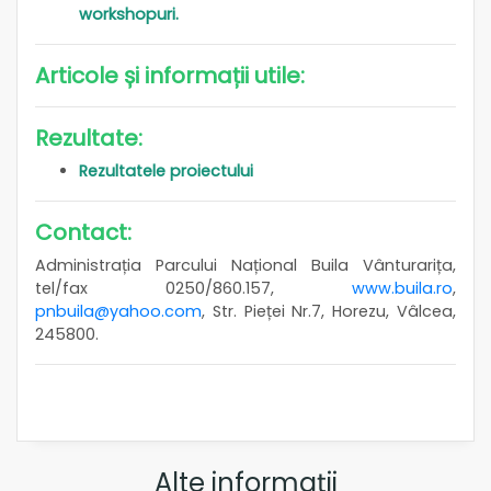
workshopuri.
Articole și informații utile:
Rezultate:
Rezultatele proiectului
Contact:
Administrația Parcului Național Buila Vânturarița,
tel/fax 0250/860.157,
www.buila.ro
,
pnbuila@yahoo.com
, Str. Pieței Nr.7, Horezu, Vâlcea,
245800.
Alte informații