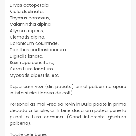
Dryas octopetala,
Viola declinata,
Thymus comosus,
Calamintha alpina,
Allysum repens,
Clematis alpina,
Doronicum columnae,
Dianthus carthusianorum,
Digitalis lanata,
Saxifraga cuneifolia,
Cerastium lanatum,
Myosotis alpestris, etc.
Dupa cum vezi (din pacate) crinul galben nu apare
in lista si nici floarea de colt).
Personal as mai vrea sa revin in Buila poate in prima
decada a lui iulie, ar fi bine daca am putea pune la
punct o tura comuna. (Cand infloreste ghintura
galbena).
Toate cele bune,