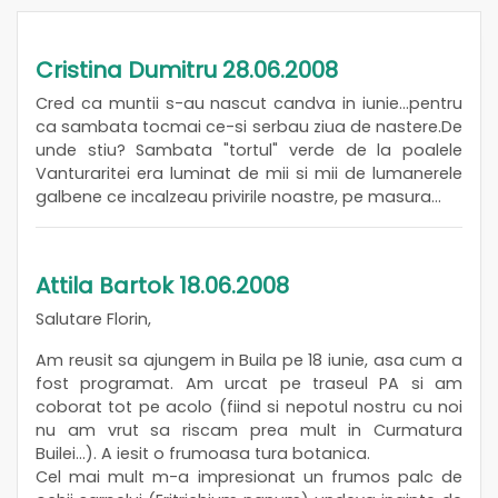
Cristina Dumitru 28.06.2008
Cred ca muntii s-au nascut candva in iunie...pentru
ca sambata tocmai ce-si serbau ziua de nastere.De
unde stiu? Sambata "tortul" verde de la poalele
Vanturaritei era luminat de mii si mii de lumanerele
galbene ce incalzeau privirile noastre, pe masura...
Attila Bartok 18.06.2008
Salutare Florin,
Am reusit sa ajungem in Buila pe 18 iunie, asa cum a
fost programat. Am urcat pe traseul PA si am
coborat tot pe acolo (fiind si nepotul nostru cu noi
nu am vrut sa riscam prea mult in Curmatura
Builei...). A iesit o frumoasa tura botanica.
Cel mai mult m-a impresionat un frumos palc de