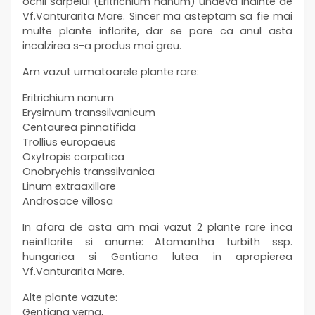
ochii sarpelui (Eritrichium nanum) undeva inainte de
Vf.Vanturarita Mare. Sincer ma asteptam sa fie mai
multe plante inflorite, dar se pare ca anul asta
incalzirea s-a produs mai greu.
Am vazut urmatoarele plante rare:
Eritrichium nanum
Erysimum transsilvanicum
Centaurea pinnatifida
Trollius europaeus
Oxytropis carpatica
Onobrychis transsilvanica
Linum extraaxillare
Androsace villosa
In afara de asta am mai vazut 2 plante rare inca
neinflorite si anume: Atamantha turbith ssp.
hungarica si Gentiana lutea in apropierea
Vf.Vanturarita Mare.
Alte plante vazute:
Gentiana verna,