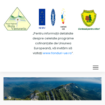
„Pentru informații detaliate
despre celelate programe
cofinanțate de Uniunea
Europeană, vă invităm să
vizitați
www.fonduri-ue.ro
”.
Tog