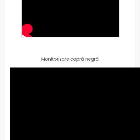
Monitorizare capră negră