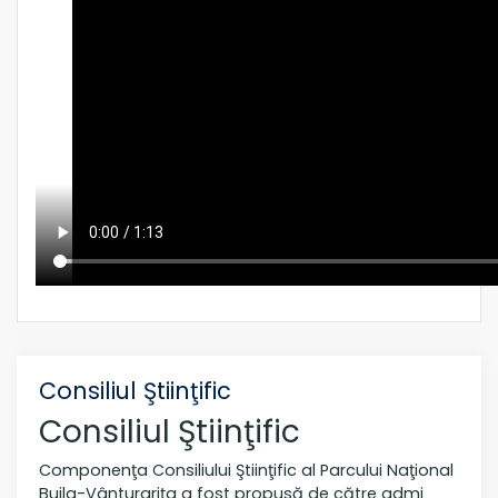
Consiliul Ştiinţific
Consiliul Ştiinţific
Componenţa Consiliului Ştiinţific al Parcului Naţional
Buila-Vânturariţa a fost propusă de către admi