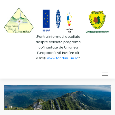
„Pentru informații detaliate
despre celelate programe
cofinanțate de Uniunea
Europeană, vă invităm să
vizitați
www.fonduri-ue.ro
”.
Tog