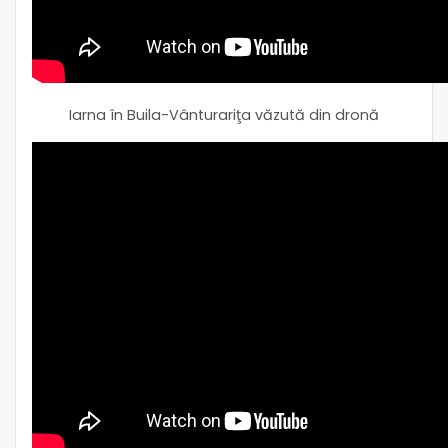
Iarna în Buila-Vânturariţa văzută din dronă