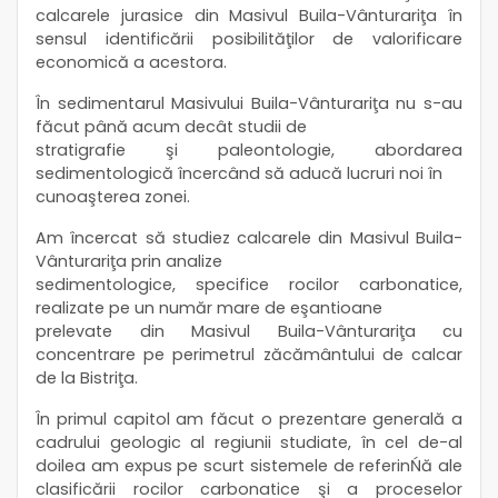
calcarele jurasice din Masivul Buila-Vânturariţa în
sensul identificării posibilităţilor de valorificare
economică a acestora.
În sedimentarul Masivului Buila-Vânturariţa nu s-au
făcut până acum decât studii de
stratigrafie şi paleontologie, abordarea
sedimentologică încercând să aducă lucruri noi în
cunoaşterea zonei.
Am încercat să studiez calcarele din Masivul Buila-
Vânturariţa prin analize
sedimentologice, specifice rocilor carbonatice,
realizate pe un număr mare de eşantioane
prelevate din Masivul Buila-Vânturariţa cu
concentrare pe perimetrul zăcământului de calcar
de la Bistriţa.
În primul capitol am făcut o prezentare generală a
cadrului geologic al regiunii studiate, în cel de-al
doilea am expus pe scurt sistemele de referinŃă ale
clasificării rocilor carbonatice şi a proceselor