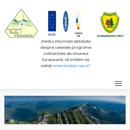
„Pentru informații detaliate
despre celelate programe
cofinanțate de Uniunea
Europeană, vă invităm să
vizitați
www.fonduri-ue.ro
”.
Tog