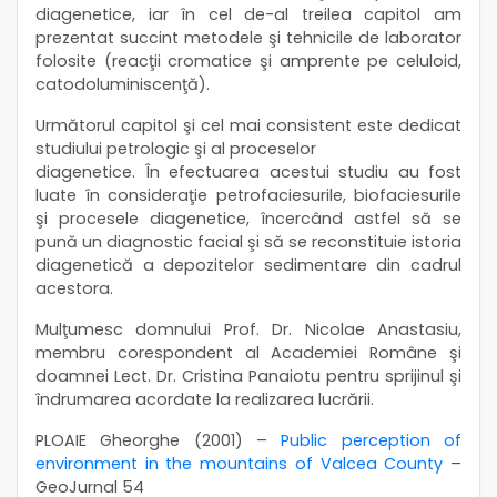
diagenetice, iar în cel de-al treilea capitol am
prezentat succint metodele şi tehnicile de laborator
folosite (reacţii cromatice şi amprente pe celuloid,
catodoluminiscenţă).
Următorul capitol şi cel mai consistent este dedicat
studiului petrologic şi al proceselor
diagenetice. În efectuarea acestui studiu au fost
luate în consideraţie petrofaciesurile, biofaciesurile
şi procesele diagenetice, încercând astfel să se
pună un diagnostic facial şi să se reconstituie istoria
diagenetică a depozitelor sedimentare din cadrul
acestora.
Mulţumesc domnului Prof. Dr. Nicolae Anastasiu,
membru corespondent al Academiei Române şi
doamnei Lect. Dr. Cristina Panaiotu pentru sprijinul şi
îndrumarea acordate la realizarea lucrării.
PLOAIE Gheorghe (2001) –
Public perception of
environment in the mountains of Valcea County
–
GeoJurnal 54