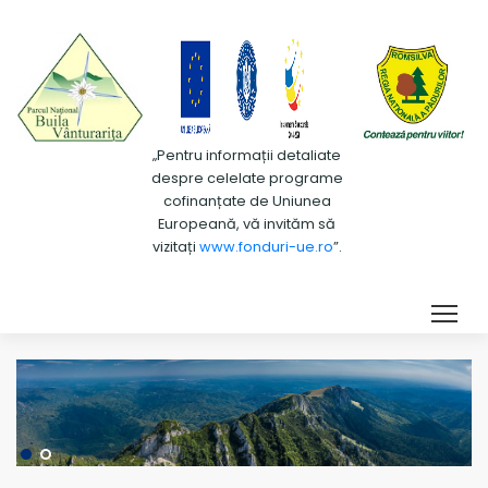
„Pentru informații detaliate
despre celelate programe
cofinanțate de Uniunea
Europeană, vă invităm să
vizitați
www.fonduri-ue.ro
”.
Tog