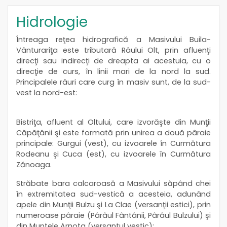
Hidrologie
Întreaga reţea hidrografică a Masivului Buila-
Vânturariţa este tributară Râului Olt, prin afluenţi
direcţi sau indirecţi de dreapta ai acestuia, cu o
direcţie de curs, în linii mari de la nord la sud.
Principalele râuri care curg în masiv sunt, de la sud-
vest la nord-est:
Bistriţa, afluent al Oltului, care izvorăşte din Munţii
Căpăţânii şi este formată prin unirea a două pâraie
principale: Gurgui (vest), cu izvoarele în Curmătura
Rodeanu şi Cuca (est), cu izvoarele în Curmătura
Zănoaga.
Străbate bara calcaroasă a Masivului săpând chei
în extremitatea sud-vestică a acesteia, adunând
apele din Munţii Bulzu şi La Clae (versanţii estici), prin
numeroase pâraie (Pârâul Fântânii, Pârâul Bulzului) şi
din Muntele Arnota (versantul vestic);