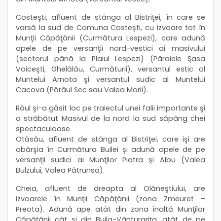
Costeşti, afluent de stânga al Bistriţei, în care se
varsă la sud de Comuna Costeşti, cu izvoare tot în
Munţii Căpăţânii (Curmătura Lespezi), care adună
apele de pe versanţii nord-vestici ai masivului
(sectorul până la Plaiul Lespezi) (Pâraiele Şasa
Voiceşti, Ghelălău, Curmăturii), versantul estic al
Muntelui Arnota şi versantul sudic al Muntelui
Cacova (Pârâul Sec sau Valea Morii).
Râul şi-a găsit loc pe traiectul unei falii importante şi
a străbătut Masivul de la nord la sud săpâng chei
spectaculoase.
Otăsău, afluent de stânga al Bistriţei, care işi are
obârşia în Curmătura Builei şi adună apele de pe
versanţii sudici ai Munţilor Piatra şi Albu (Valea
Bulzului, Valea Pătrunsa).
Cheia, afluent de dreapta al Olăneştiului, are
izvoarele în Munţii Căpăţânii (zona Zmeuret –
Preota). Adună ape atât din zona înaltă Munţilor
Căpăţânii cât şi din Buila-Vânturariţa, atât de pe