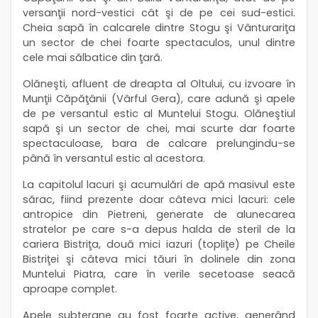
versanţii nord-vestici cât şi de pe cei sud-estici.
Cheia sapă în calcarele dintre Stogu şi Vânturariţa
un sector de chei foarte spectaculos, unul dintre
cele mai sălbatice din ţară.
Olăneşti, afluent de dreapta al Oltului, cu izvoare în
Munţii Căpăţânii (Vârful Gera), care adună şi apele
de pe versantul estic al Muntelui Stogu. Olăneştiul
sapă şi un sector de chei, mai scurte dar foarte
spectaculoase, bara de calcare prelungindu-se
până în versantul estic al acestora.
La capitolul lacuri şi acumulări de apă masivul este
sărac, fiind prezente doar câteva mici lacuri: cele
antropice din Pietreni, generate de alunecarea
stratelor pe care s-a depus halda de steril de la
cariera Bistriţa, două mici iazuri (topliţe) pe Cheile
Bistriţei şi câteva mici tăuri în dolinele din zona
Muntelui Piatra, care în verile secetoase seacă
aproape complet.
Apele subterane au fost foarte active, generând