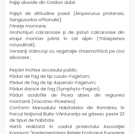
Pajişi aluviale din Cnidion dubii;
Pajişti de altitudine joasă (Alopecurus pratensis,
Sangiusorba officinalis);
Fâneţe montane;
Grohotişuri calcaroase şi de şisturi calcaroase din
etajul montan până în cel alpin (Thlaspietea
rotundifolii);
Versanţi stâncoşi cu vegetaţie chasmofitică pe roci
silicioase ;
Peşteri închise accesului public;
Păduri de fag de tip Luzulo-Fagetum;
Păduri de fag de tip Asperulo-Fagetum;
Păduri dacice de fag (Symphyto-Fagion);
Păduri acidofile de Picea abies din regiunea
montană (Vaccinio-Piceetea).
Conform Manualului Habitatelor din România, în
Parcul Naţional Buila-Vânturariţa se găsesc peste 23
de tipuri de habitate.
Hartă realizată în cadrul proiectului Asociaţiei
Kogayon "Implementarea Reţelei Ecologice Europene