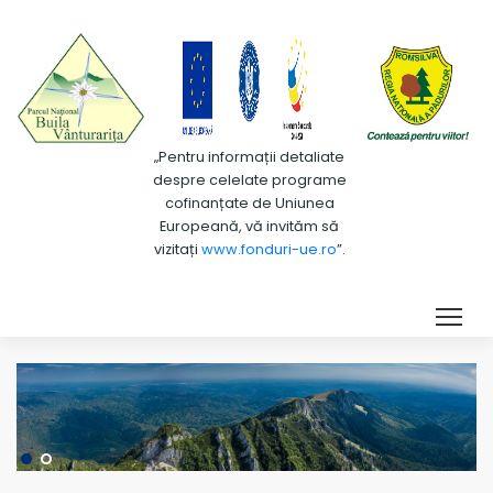
„Pentru informații detaliate
despre celelate programe
cofinanțate de Uniunea
Europeană, vă invităm să
vizitați
www.fonduri-ue.ro
”.
Tog