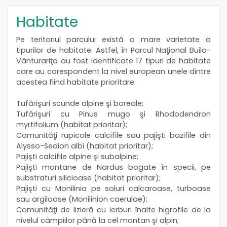
Habitate
Pe teritoriul parcului există o mare varietate a
tipurilor de habitate. Astfel, în Parcul Naţional Buila-
Vânturariţa au fost identificate 17 tipuri de habitate
care au corespondent la nivel european unele dintre
acestea fiind habitate prioritare:
Tufărişuri scunde alpine şi boreale;
Tufărişuri cu Pinus mugo şi Rhododendron
myrtifolium (habitat prioritar);
Comunităţi rupicole calcifile sau pajişti bazifile din
Alysso-Sedion albi (habitat prioritar);
Pajişti calcifile alpine şi subalpine;
Pajişti montane de Nardus bogate în specii, pe
substraturi silicioase (habitat prioritar);
Pajişti cu Monilinia pe soluri calcaroase, turboase
sau argiloase (Monilinion caerulae);
Comunităţi de lizieră cu ierburi înalte higrofile de la
nivelul câmpiilor până la cel montan şi alpin;