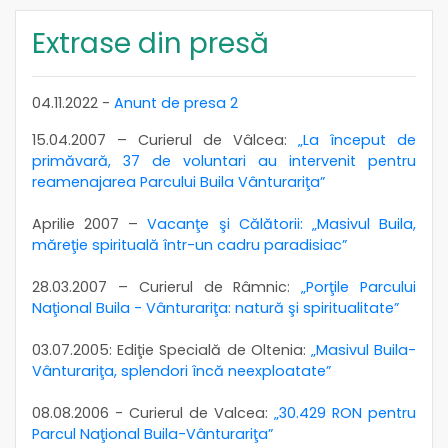
Extrase din presă
04.11.2022 -
Anunt de presa 2
15.04.2007 – Curierul de Vâlcea:
„La început de
primăvară, 37 de voluntari au intervenit pentru
reamenajarea Parcului Buila Vânturariţa”
Aprilie 2007 –
Vacanţe şi Călătorii: „Masivul Buila,
măreţie spirituală într-un cadru paradisiac”
28.03.2007 – Curierul de Râmnic:
„Porţile Parcului
Naţional Buila - Vânturariţa: natură şi spiritualitate”
03.07.2005: Ediţie Specială de Oltenia:
„Masivul Buila-
Vânturariţa, splendori încă neexploatate”
08.08.2006 - Curierul de Valcea:
„30.429 RON pentru
Parcul Naţional Buila-Vânturariţa”