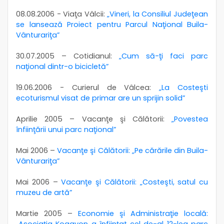
08.08.2006 - Viaţa Vâlcii:
„Vineri, la Consiliul Judeţean
se lansează Proiect pentru Parcul Naţional Buila-
Vânturariţa”
30.07.2005 – Cotidianul:
„Cum să-ţi faci parc
naţional dintr-o bicicletă”
19.06.2006 - Curierul de Vâlcea:
„La Costeşti
ecoturismul visat de primar are un sprijin solid”
Aprilie 2005 – Vacanţe şi Călătorii:
„Povestea
înfiinţării unui parc naţional”
Mai 2006 –
Vacanţe şi Călătorii: „Pe cărările din Buila-
Vânturariţa”
Mai 2006 –
Vacanţe şi Călătorii: „Costeşti, satul cu
muzeu de artă”
Martie 2005 –
Economie şi Administraţie locală:
„Asociaţia Kogayon a înfiinţat cel de-al 12-lea parc