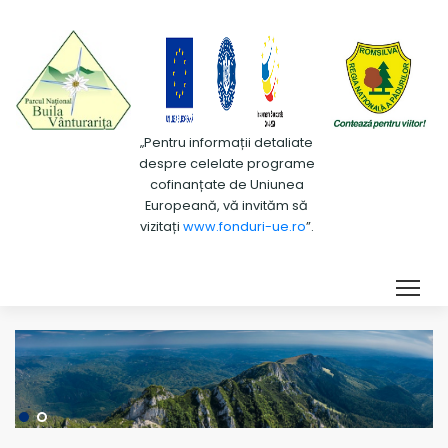
„Pentru informații detaliate
despre celelate programe
cofinanțate de Uniunea
Europeană, vă invităm să
vizitați
www.fonduri-ue.ro
”.
Tog