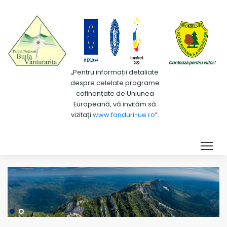
„Pentru informații detaliate
despre celelate programe
cofinanțate de Uniunea
Europeană, vă invităm să
vizitați
www.fonduri-ue.ro
”.
Tog