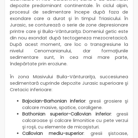
depozite predominant continentale. În ciclul alpin,
procesul de sedimentare începe după faza de
exondare care a durat şi în timpul Triasicului. În
Jurasic, se conturează o serie de zone depresionare
printre care şi Buila-Vânturariţa. Domeniul getic este
din nou exondat după tectogeneza mezocretacică.
După acest moment, are loc o transgresiune la
nivelul Cenomanianului, dar formaţiunile
sedimentare sunt, în cea mai mare parte,
îndepărtate prin eroziune.
În zona Masivului Buila-Vânturariţa, succesiunea
sedimentară cuprinde depozite Jurasic superioare şi
Cretacic inferioare:
Bajocian-Barhonian inferior
: gresii grosiere şi
calcare masive, spatice, coraligene.
Bathonian superior-Callovian inferior
: gresii
calcaroase şi calcare limonitice cu pete verzui
şi roşii, cu elemente de micaşisturi.
Callovian mediu-superior
: gresii şistoase,