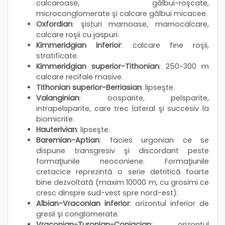
calcaroase, gălbui-roşcate,
microconglomerate şi calcare gălbui micacee.
Oxfordian
: şisturi marnoase, marnocalcare,
calcare roşii cu jaspuri.
Kimmeridgian inferior
: calcare fine roşii,
stratificate.
Kimmeridgian superior-Tithonian
: 250-300 m
calcare recifale masive.
Tithonian superior-Berriasian
: lipseşte.
Valanginian
: oosparite, pelsparite,
intrapelsparite, care trec lateral şi succesiv la
biomicrite.
Hauterivian
: lipseşte.
Baremian-Aptian
: facies urgonian ce se
dispune transgresiv şi discordant peste
formaţiunile neoconiene. Formaţiunile
cretacice reprezintă o serie detritică foarte
bine dezvoltată (maxim 10000 m, cu grosimi ce
cresc dinspre sud-vest spre nord-est):
Albian-Vraconian inferior
: orizontul inferior de
gresii şi conglomerate.
Vraconian-Turonian-Coniacian
: orizontul