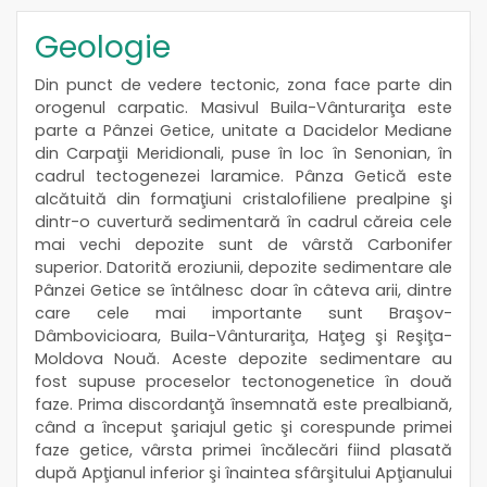
Geologie
Din punct de vedere tectonic, zona face parte din
orogenul carpatic. Masivul Buila-Vânturariţa este
parte a Pânzei Getice, unitate a Dacidelor Mediane
din Carpaţii Meridionali, puse în loc în Senonian, în
cadrul tectogenezei laramice. Pânza Getică este
alcătuită din formaţiuni cristalofiliene prealpine şi
dintr-o cuvertură sedimentară în cadrul căreia cele
mai vechi depozite sunt de vârstă Carbonifer
superior. Datorită eroziunii, depozite sedimentare ale
Pânzei Getice se întâlnesc doar în câteva arii, dintre
care cele mai importante sunt Braşov-
Dâmbovicioara, Buila-Vânturariţa, Haţeg şi Reşiţa-
Moldova Nouă. Aceste depozite sedimentare au
fost supuse proceselor tectonogenetice în două
faze. Prima discordanţă însemnată este prealbiană,
când a început şariajul getic şi corespunde primei
faze getice, vârsta primei încălecări fiind plasată
după Apţianul inferior şi înaintea sfârşitului Apţianului