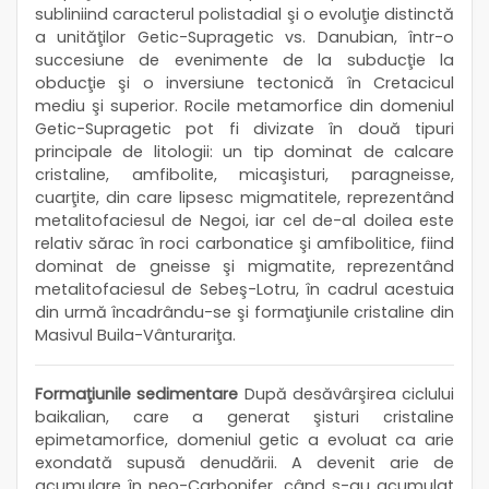
subliniind caracterul polistadial şi o evoluţie distinctă
a unităţilor Getic-Supragetic vs. Danubian, într-o
succesiune de evenimente de la subducţie la
obducţie şi o inversiune tectonică în Cretacicul
mediu şi superior. Rocile metamorfice din domeniul
Getic-Supragetic pot fi divizate în două tipuri
principale de litologii: un tip dominat de calcare
cristaline, amfibolite, micaşisturi, paragneisse,
cuarţite, din care lipsesc migmatitele, reprezentând
metalitofaciesul de Negoi, iar cel de-al doilea este
relativ sărac în roci carbonatice şi amfibolitice, fiind
dominat de gneisse şi migmatite, reprezentând
metalitofaciesul de Sebeş-Lotru, în cadrul acestuia
din urmă încadrându-se şi formaţiunile cristaline din
Masivul Buila-Vânturariţa.
Formaţiunile sedimentare
După desăvârşirea ciclului
baikalian, care a generat şisturi cristaline
epimetamorfice, domeniul getic a evoluat ca arie
exondată supusă denudării. A devenit arie de
acumulare în neo-Carbonifer, când s-au acumulat