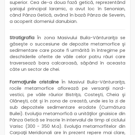
superior. Cea de-a doua fază getică, reprezentând
şariajul principal laramic, a avut loc în Senonian,
când Pânza Getică, având în bază Pânza de Severin,
a acoperit domeniul danubian.
Stratigrafia
În zona Masivului Buila-Vânturariţa se
găseşte o succesiune de depozite metamorfice şi
sedimentare care poate fi urmărită în întregime pe
deschiderile oferite de văile celor patru râuri care
traversează bara calcaroasă, săpând în aceasta
câte un sector de chei.
Formaţiunile cristaline
În Masivul Buila-Vânturariţa,
rocile metamorfice aflorează pe versanţii nord-
vestici, pe văile râurior Bistriţa, Costeşti, Cheia şi
Olăneşti, cât şi în zona de creastă, unde ies la zi de
sub depozitele sedimentare erodate (Curmătura
Builei). Evoluţia metamorfică a unităţilor gnaisice din
Pânza Getică se înscrie în intervalul de timp al ciclului
Varisc (300 - 350 M.a). Evoluţia metamorfitelor din
Carpaţii Meridionali are în prezent repere mai clare,