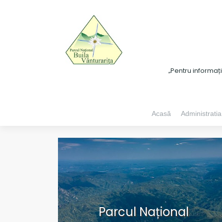
„Pentru informaț
Acasă
Administratia
Parcul Național