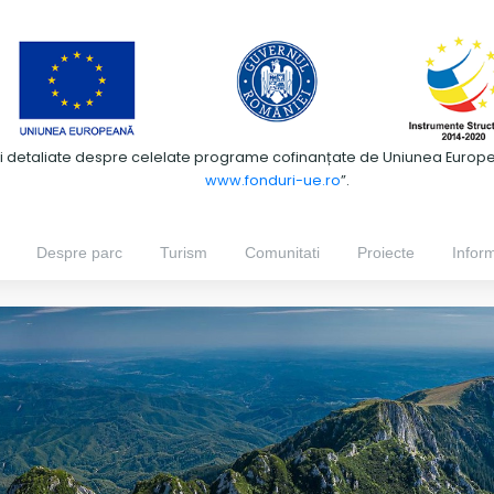
ii detaliate despre celelate programe cofinanțate de Uniunea European
www.fonduri-ue.ro
”.
Despre parc
Turism
Comunitati
Proiecte
Inform