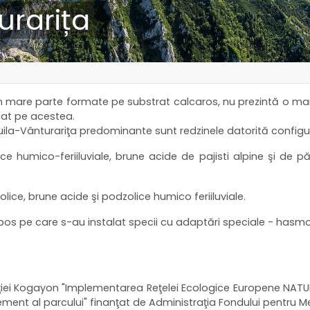
urarița
d în mare parte formate pe substrat calcaros, nu prezintă o mare
mat pe acestea.
 Buila-Vânturariţa predominante sunt redzinele datorită configu
lice humico-feriiluviale, brune acide de pajisti alpine şi de p
zolice, brune acide şi podzolice humico feriiluviale.
urbos pe care s-au instalat specii cu adaptări speciale - hasmo
aţiei Kogayon "Implementarea Reţelei Ecologice Europene NATURA
ement al parcului" finanţat de Administraţia Fondului pentru M