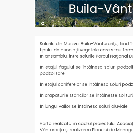
Buila-Vânt
Solurile din Masivul Buila-Vânturariţa, fiin
tipului de asociaţii vegetale care s-au for
În ansamblu, între solurile Parcul Naţional
În etajul fagului se întâlnesc soluri podzo
podzolizare.
În etajul coniferelor se întâlnesc soluri pod
În crăpăturile stâncilor se întâlneste sol t
În lungul văilor se întâlnesc soluri aluviale.
Hartă realizată în cadrul proiectului Asoci
Vânturariţa şi realizarea Planului de Manag