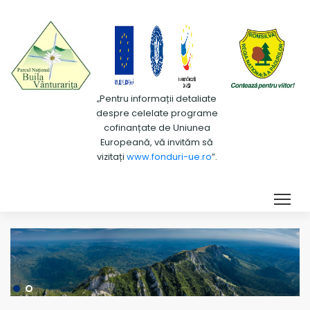
„Pentru informații detaliate
despre celelate programe
cofinanțate de Uniunea
Europeană, vă invităm să
vizitați
www.fonduri-ue.ro
”.
Tog