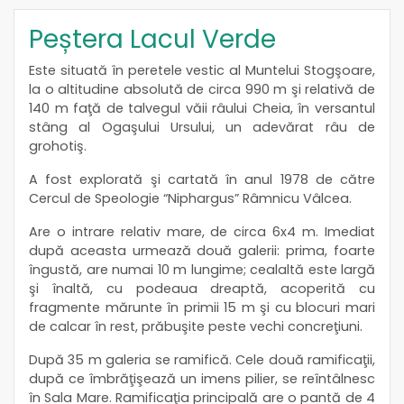
Peștera Lacul Verde
Este situată în peretele vestic al Muntelui Stogşoare,
la o altitudine absolută de circa 990 m şi relativă de
140 m faţă de talvegul văii râului Cheia, în versantul
stâng al Ogaşului Ursului, un adevărat râu de
grohotiş.
A fost explorată şi cartată în anul 1978 de către
Cercul de Speologie “Niphargus” Râmnicu Vâlcea.
Are o intrare relativ mare, de circa 6x4 m. Imediat
după aceasta urmează două galerii: prima, foarte
îngustă, are numai 10 m lungime; cealaltă este largă
şi înaltă, cu podeaua dreaptă, acoperită cu
fragmente mărunte în primii 15 m şi cu blocuri mari
de calcar în rest, prăbuşite peste vechi concreţiuni.
După 35 m galeria se ramifică. Cele două ramificaţii,
după ce îmbrăţişează un imens pilier, se reîntâlnesc
în Sala Mare. Ramificaţia principală are o pantă de 4