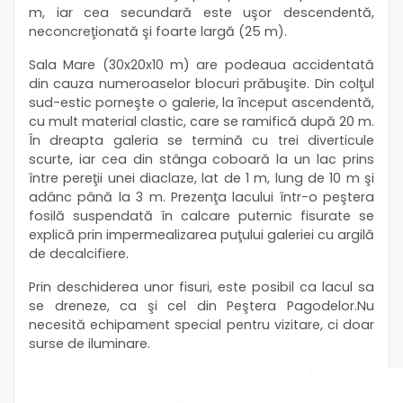
m, iar cea secundară este uşor descendentă,
neconcreţionată şi foarte largă (25 m).
Sala Mare (30x20x10 m) are podeaua accidentată
din cauza numeroaselor blocuri prăbuşite. Din colţul
sud-estic porneşte o galerie, la început ascendentă,
cu mult material clastic, care se ramifică după 20 m.
În dreapta galeria se termină cu trei diverticule
scurte, iar cea din stânga coboară la un lac prins
între pereţii unei diaclaze, lat de 1 m, lung de 10 m şi
adânc până la 3 m. Prezenţa lacului într-o peştera
fosilă suspendată în calcare puternic fisurate se
explică prin impermealizarea puţului galeriei cu argilă
de decalcifiere.
Prin deschiderea unor fisuri, este posibil ca lacul sa
se dreneze, ca şi cel din Peştera Pagodelor.Nu
necesită echipament special pentru vizitare, ci doar
surse de iluminare.